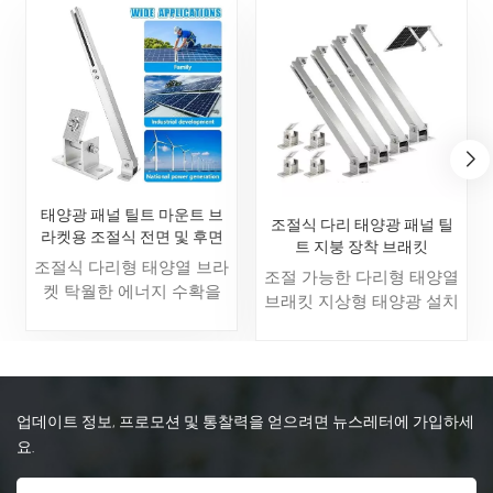
태양광 패널 틸트 마운트 브
조절식 다리 태양광 패널 틸
라켓용 조절식 전면 및 후면
트 지붕 장착 브래킷
다리
조절식 다리형 태양열 브라
조절 가능한 다리형 태양열
켓 탁월한 에너지 수확을
브래킷 지상형 태양광 설치
위해 설계된 지면 장착형
용으로 설계된 다용도 장착
시스템입니다. 각도 조절이
시스템입니다. 주요 특징은
가능한 다리가 주요 특징이
각도 조절이 가능한 다리
며, 이를 통해 패널을 정밀
세트로, 패널 기울기를 정
하게 기울여 계절별 일조량
업데이트 정보, 프로모션 및 통찰력을 얻으려면 뉴스레터에 가입하세
밀하게 최적화하여 일조량
을 최적화할 수 있습니다.
과 에너지 생산량을 극대화
요.
이 시스템은 주택, 상업 및
할 수 있다는 점입니다. 이
농업용 태양광 프로젝트에