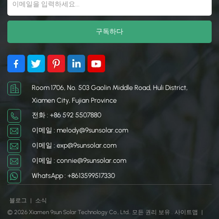
디자인은 계절별 조정에 적
간편하고 비용 효율적이며
합하여 주택, 상업 시설 또
고효율적인 솔루션을 제공
는 수경재배용 태양광 프로
합니다.
젝트에 간편하고 비용 효율
적이며 효율적인 솔루션을
제공합니다.
Room 1706, No. 503 Gaolin Middle Road, Huli District,
Xiamen City, Fujian Province
전화 : +86 592 5507880
이메일 : melody@9sunsolar.com
이메일 : exp@9sunsolar.com
이메일 : connie@9sunsolar.com
WhatsApp : +8613599517330
블로그
|
소식
© 2026 Xiamen 9sun Solar Technology Co., Ltd.. 모든 권리 보유 .
사이트맵
|