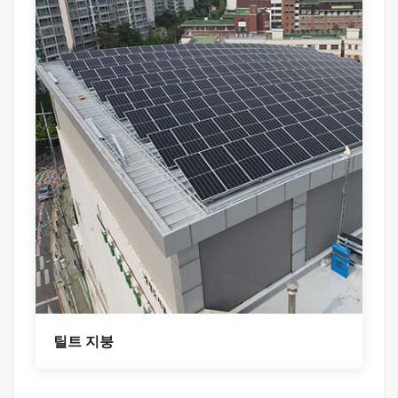
틸트 지붕