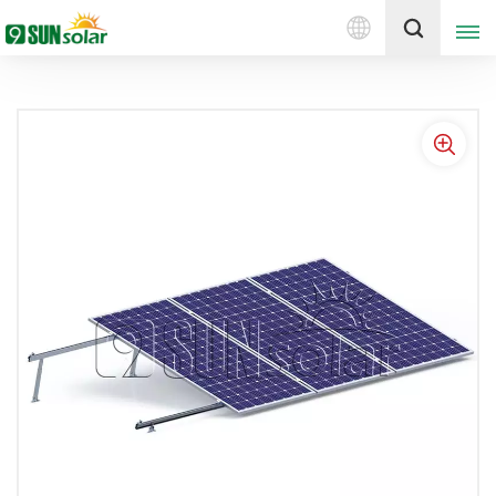
한
견적 받기
국
의
English
Deutsch
русский
italiano
español
português
Nederlands
العربية