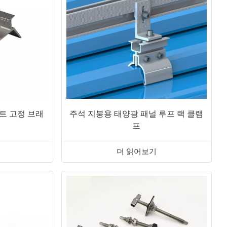
트 고정 브래
주석 지붕용 태양광 패널 루프 랙 클램
프
더 읽어보기