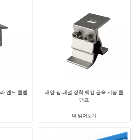
日本語
한국의
솔라 엔드 클램
태양 광 패널 장착 랙킹 금속 지붕 클
램프
더 읽어보기