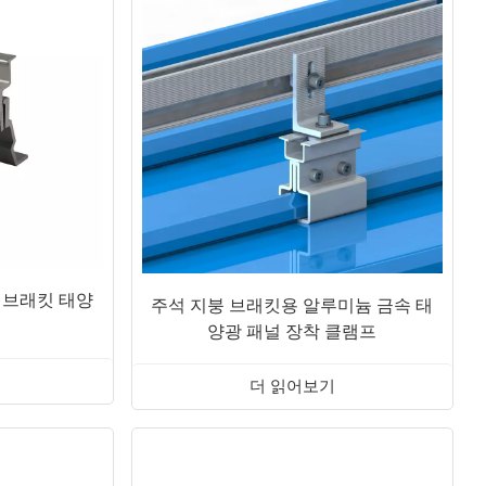
 브래킷 태양
주석 지붕 브래킷용 알루미늄 금속 태
양광 패널 장착 클램프
더 읽어보기