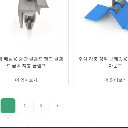
광 패널용 중간 클램프 엔드 클램
주석 지붕 장착 브래킷용
프 금속 지붕 클램프
마운트
더 읽어보기
더 읽어보기
1
2
3