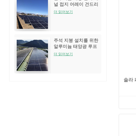
널 접지 어레이 건드리
는 시스템
더 읽어보기
주석 지붕 설치를 위한
알루미늄 태양광 루프
랙 구조
더 읽어보기
솔라 