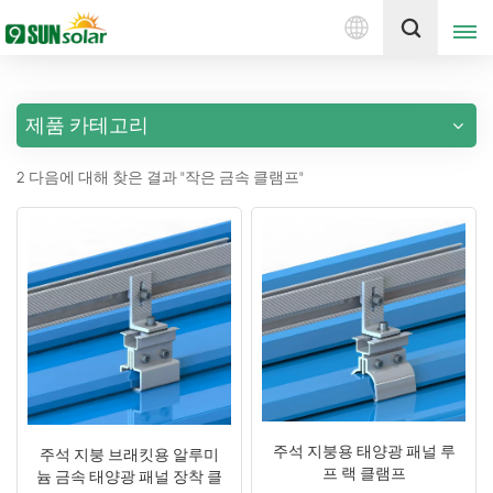
한
견적 받기
국
의
제품 카테고리
English
2 다음에 대해 찾은 결과 "작은 금속 클램프"
Deutsch
русский
italiano
español
português
Nederlands
주석 지붕용 태양광 패널 루
주석 지붕 브래킷용 알루미
프 랙 클램프
늄 금속 태양광 패널 장착 클
العربية