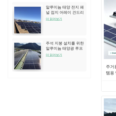
알루미늄 태양 전지 패
널 접지 어레이 건드리
는 시스템
더 읽어보기
주석 지붕 설치를 위한
알루미늄 태양광 루프
랙 구조
더 읽어보기
주거
템용