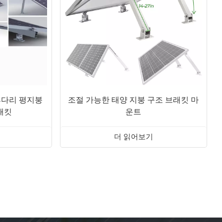
후다리 평지붕
조절 가능한 태양 지붕 구조 브래킷 마
래킷
운트
더 읽어보기