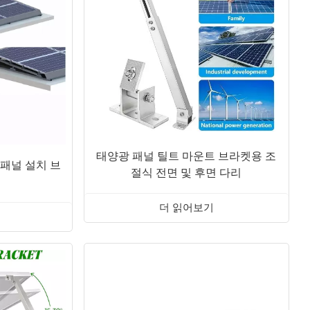
태양광 패널 틸트 마운트 브라켓용 조
 패널 설치 브
절식 전면 및 후면 다리
더 읽어보기