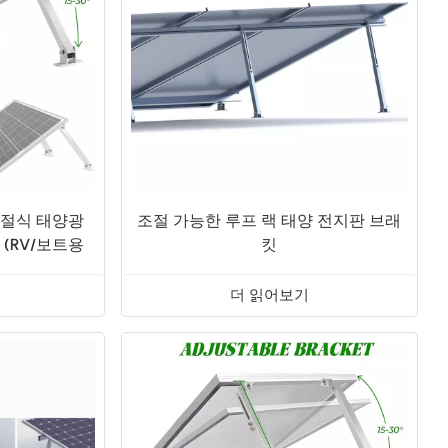
조절식 태양광
조절 가능한 루프 랙 태양 전지판 브래
(RV/보트용
킷
가능)
더 읽어보기