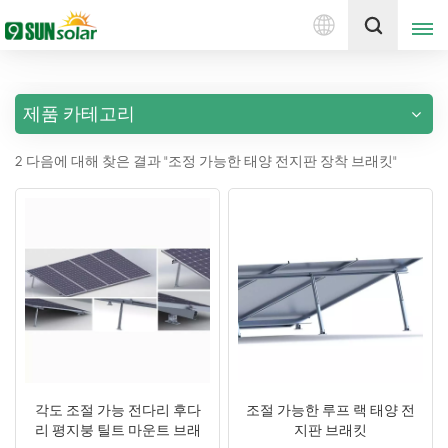
한
견적 받기
국
의
제품 카테고리
English
2 다음에 대해 찾은 결과 "조정 가능한 태양 전지판 장착 브래킷"
Deutsch
русский
italiano
español
português
Nederlands
각도 조절 가능 전다리 후다
조절 가능한 루프 랙 태양 전
리 평지붕 틸트 마운트 브래
지판 브래킷
العربية