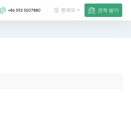
견적 받기
한국의
+86 592 5507880
English
Deutsch
русский
italiano
español
português
Nederlands
العربية