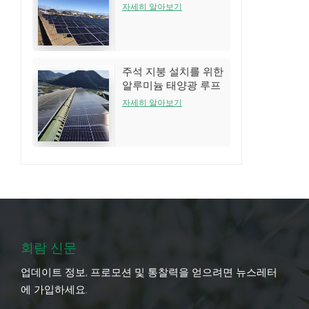
는 시스템
자세히 알아보기
주석 지붕 설치를 위한
알루미늄 태양광 루프
랙 구조
자세히 알아보기
회람 신문
업데이트 정보, 프로모션 및 통찰력을 얻으려면 뉴스레터
에 가입하세요.