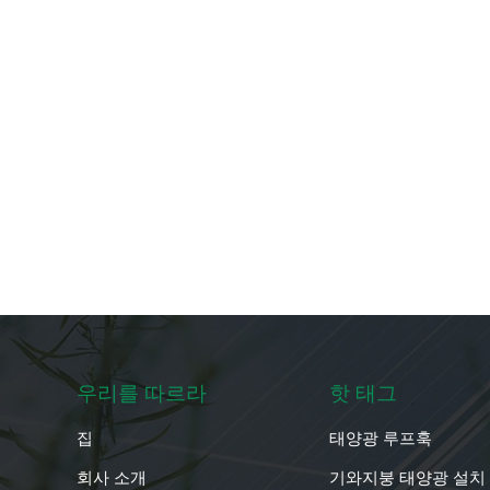
우리를 따르라
핫 태그
집
태양광 루프훅
회사 소개
기와지붕 태양광 설치