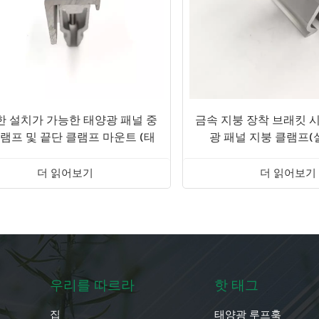
한 설치가 가능한 태양광 패널 중
금속 지붕 장착 브래킷 
클램프 및 끝단 클램프 마운트 (태
광 패널 지붕 클램프(
양광 지붕 장착용)
더 읽어보기
더 읽어보기
우리를 따르라
핫 태그
집
태양광 루프훅