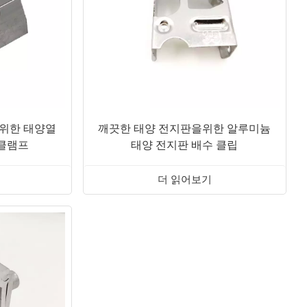
日本語
한국의
위한 태양열
깨끗한 태양 전지판을위한 알루미늄
 클램프
태양 전지판 배수 클립
더 읽어보기