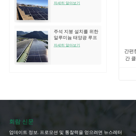
는 시스템
자세히 알아보기
주석 지붕 설치를 위한
알루미늄 태양광 루프
랙 구조
자세히 알아보기
간편
간 
회람 신문
업데이트 정보, 프로모션 및 통찰력을 얻으려면 뉴스레터