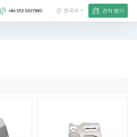
견적 받기
한국의
+86 592 5507880
English
Deutsch
русский
italiano
español
português
Nederlands
العربية