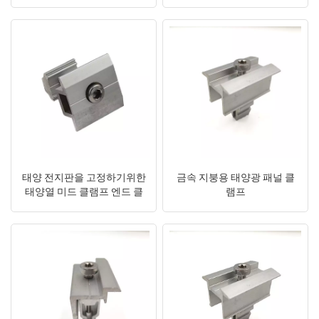
日本語
한국의
태양 전지판을 고정하기위한
금속 지붕용 태양광 패널 클
태양열 미드 클램프 엔드 클
램프
램프