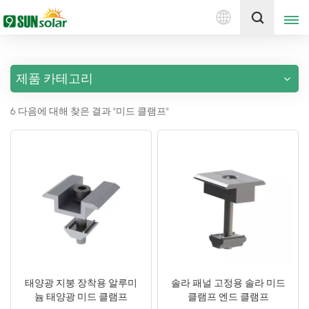
한
견적 받기
국
의
제품 카테고리
English
6 다음에 대해 찾은 결과 "미드 클램프"
Deutsch
русский
italiano
español
português
Nederlands
태양광 지붕 장착용 알루미
솔라 패널 고정용 솔라 미드
늄 태양광 미드 클램프
클램프 엔드 클램프
العربية