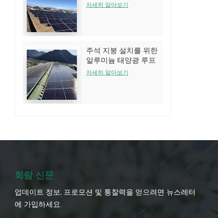
는 시스템
자세히 알아보기
주석 지붕 설치를 위한
알루미늄 태양광 루프
랙 구조
자세히 알아보기
회람 신문
업데이트 정보, 프로모션 및 통찰력을 얻으려면 뉴스레터
에 가입하세요.