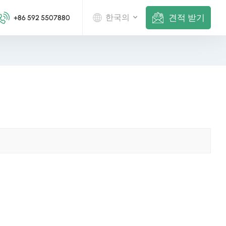
견적 받기
한국의
+86 592 5507880
English
Deutsch
русский
italiano
español
português
Nederlands
العربية