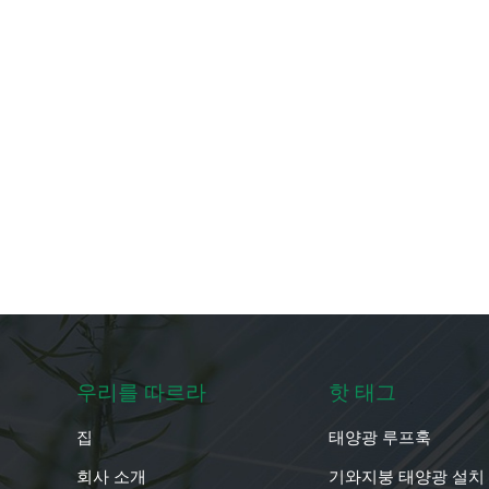
우리를 따르라
핫 태그
집
태양광 루프훅
회사 소개
기와지붕 태양광 설치