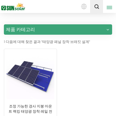
한
견적 받기
국
의
제품 카테고리
English
1 다음에 대해 찾은 결과 "태양광 패널 장착 브래킷 설계"
Deutsch
русский
italiano
español
português
Nederlands
조정 가능한 경사 지붕 마운
트 랙킹 태양광 장착 레일 전
العربية