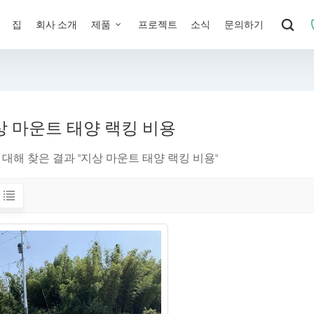
집
회사 소개
제품
프로젝트
소식
문의하기
상 마운트 태양 랙킹 비용
 대해 찾은 결과 "지상 마운트 태양 랙킹 비용"