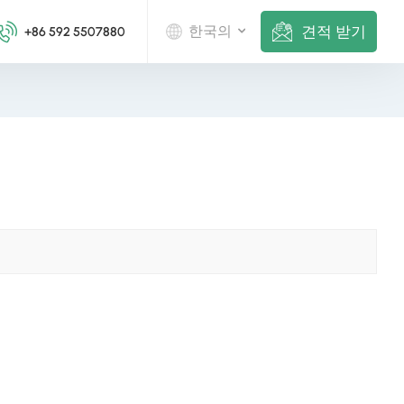
견적 받기
한국의
+86 592 5507880
English
Deutsch
русский
italiano
español
português
Nederlands
العربية