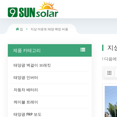
집
지상 마운트 태양 랙킹 비용
지
제품 카테고리
1 다음에
태양광 벽걸이 브래킷
태양광 인버터
자동차 배터리
케이블 트레이
태양광 FRP 보도