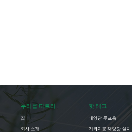
우리를 따르라
핫 태그
집
태양광 루프훅
회사 소개
기와지붕 태양광 설치