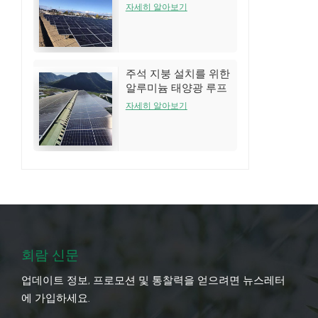
는 시스템
자세히 알아보기
주석 지붕 설치를 위한
알루미늄 태양광 루프
랙 구조
자세히 알아보기
회람 신문
업데이트 정보, 프로모션 및 통찰력을 얻으려면 뉴스레터
에 가입하세요.