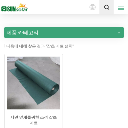
한
견적 받기
국
의
제품 카테고리
English
1 다음에 대해 찾은 결과 "잡초 매트 설치"
Deutsch
русский
italiano
español
português
Nederlands
지면 덮개를위한 조경 잡초
매트
العربية