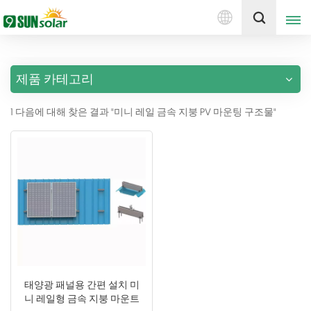
한
견적 받기
국
의
제품 카테고리
English
1 다음에 대해 찾은 결과 "미니 레일 금속 지붕 PV 마운팅 구조물"
Deutsch
русский
italiano
español
português
Nederlands
태양광 패널용 간편 설치 미
니 레일형 금속 지붕 마운트
العربية