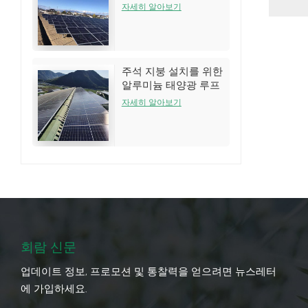
는 시스템
자세히 알아보기
주석 지붕 설치를 위한
알루미늄 태양광 루프
랙 구조
자세히 알아보기
회람 신문
업데이트 정보, 프로모션 및 통찰력을 얻으려면 뉴스레터
에 가입하세요.