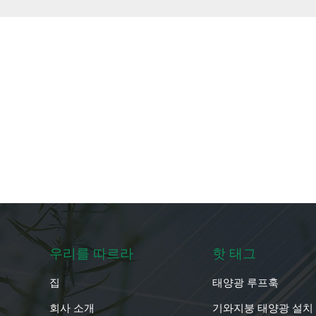
우리를 따르라
핫 태그
집
태양광 루프훅
회사 소개
기와지붕 태양광 설치