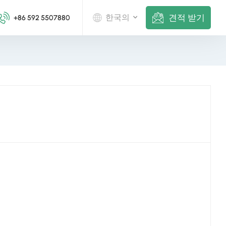
견적 받기
한국의
+86 592 5507880
English
Deutsch
русский
italiano
español
português
Nederlands
العربية