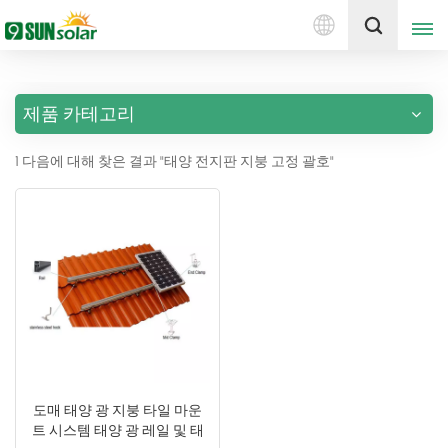
한
견적 받기
국
의
제품 카테고리
English
1 다음에 대해 찾은 결과 "태양 전지판 지붕 고정 괄호"
Deutsch
русский
italiano
español
português
Nederlands
도매 태양 광 지붕 타일 마운
트 시스템 태양 광 레일 및 태
العربية