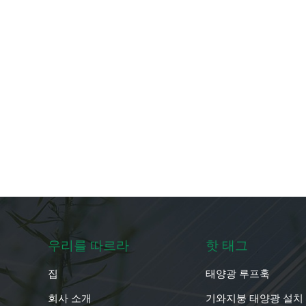
우리를 따르라
핫 태그
집
태양광 루프훅
회사 소개
기와지붕 태양광 설치