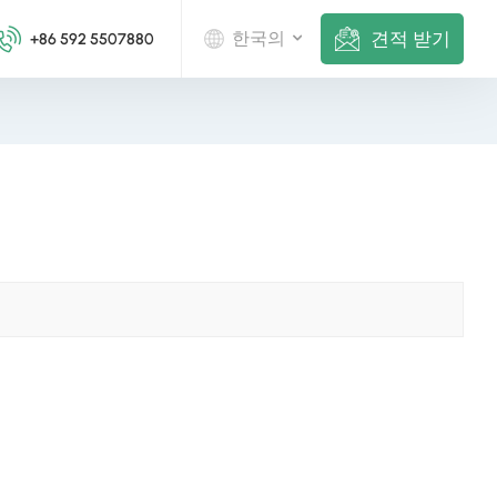
견적 받기
한국의
+86 592 5507880
English
Deutsch
русский
italiano
español
português
Nederlands
العربية