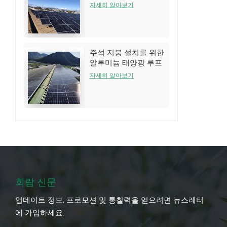
는 시스템
자세히 알아보기
주석 지붕 설치를 위한
알루미늄 태양광 루프
랙 구조
자세히 알아보기
회람 신문
업데이트 정보, 프로모션 및 통찰력을 얻으려면 뉴스레터
에 가입하세요.