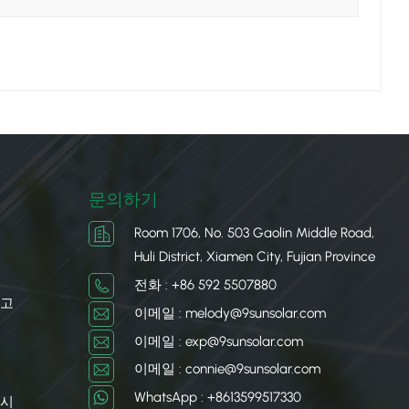
적으로 전송해야 합니다.​태양광 케이블의 종류​태양광 케
 수 있습니다. 두 가지 주요 유형은 다음과 같습니다.​
연결하여 스트링 또는 어레이를 형성합니다. 일반적으로 직경
다. PV 모듈 케이블은 공장에서 태양광 패널에 미리 연
고 안전하게 상호 연결할 수 있습니다.​2.DC 링크 케이
다. 여러 패널에서 생성된 DC 전력을 합산하여 전달하
수 있습니다. DC 링크 케이블은 일반적으로 외부 손상으로
양광 시스템에 사용되는 AC 케이블도 있습니다. 이 케이
히 말하면 "태양광 케이블"은 아니지만, 전체 시스템의
문의하기
양광 케이블의 장점​태양광 케이블은 태양광 발전 시스템
Room 1706, No. 503 Gaolin Middle Road,
얼음부터 뜨거운 열기까지)는 물론 자외선, 비, 눈, 습기까
Huli District, Xiamen City, Fujian Province
적으로 작동할 수 있습니다.​2. 내구성: 태양광 케이블은
따라서 설치 중이나 시간이 지남에 따라 손상될 가능성이
전화 : +86 592 5507880
이블의 고품질 도체는 전기 저항이 낮아 송전 중 전력 손실을
차고
이메일 : melody@9sunsolar.com
 생산된 전기의 사용 및 저장량을 늘리는 데 도움이 됩
이메일 : exp@9sunsolar.com
애물 주변에도 쉽게 설치할 수 있습니다. 이러한 유연성은
한 설치 및 유지 관리를 통해 태양광 케이블은 25년 이상 사
이메일 : connie@9sunsolar.com
처럼 긴 수명 덕분에 시스템은 시간이 지나도 비용 효율적입
WhatsApp : +8613599517330
 시