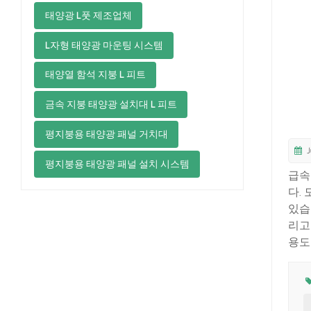
태양광 L풋 제조업체
L자형 태양광 마운팅 시스템
태양열 함석 지붕 L 피트
금속 지붕 태양광 설치대 L 피트
평지붕용 태양광 패널 거치대
J
평지붕용 태양광 패널 설치 시스템
급속
다.
있습
리고
용도
템의
물질
능을
성된