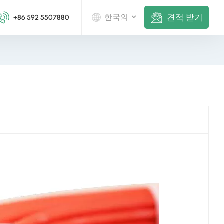
견적 받기
한국의
+86 592 5507880
English
Deutsch
русский
italiano
español
português
Nederlands
العربية