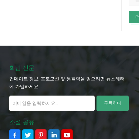
사업
이블
1.
이 
결되
블:
기 
부터
블은
회람 신문
중요
업데이트 정보, 프로모션 및 통찰력을 얻으려면 뉴스레터
에 
에 가입하세요.
지 
마모
낮아
최소
니다
소셜 공유
설치
용할